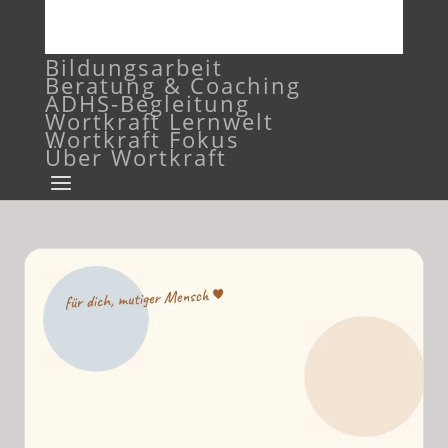
Bildungsarbeit
Beratung & Coaching
ADHS-Begleitung
Wortkraft Lernwelt
Wortkraft Fokus
Über Wortkraft