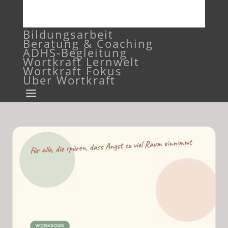
Bildungsarbeit
Beratung & Coaching
ADHS-Begleitung
Wortkraft Lernwelt
Wortkraft Fokus
Über Wortkraft