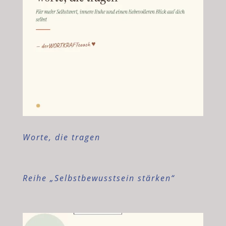
Worte, die tragen
Reihe „Selbstbewusstsein stärken“