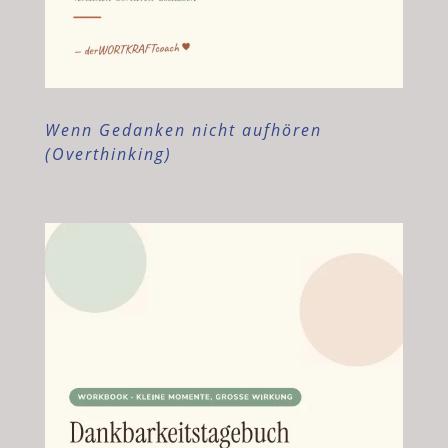
Wenn Gedanken nicht aufhören
(Overthinking)