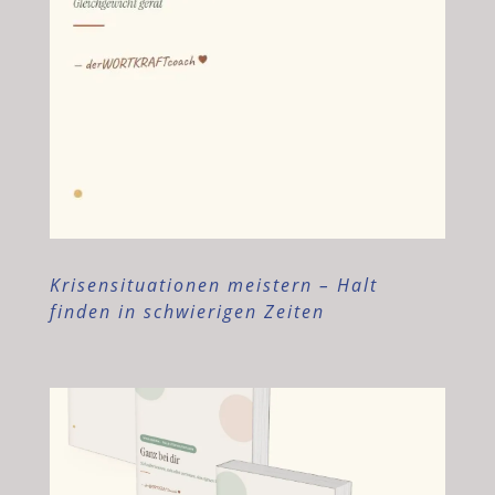
Krisensituationen meistern – Halt
finden in schwierigen Zeiten