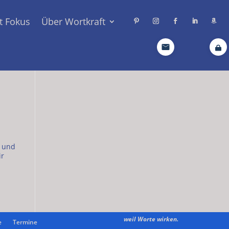
t Fokus
Über Wortkraft
e und
ir
weil Worte wirken.
e
Termine