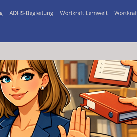
g
ADHS-Begleitung
Wortkraft Lernwelt
Wortkraf