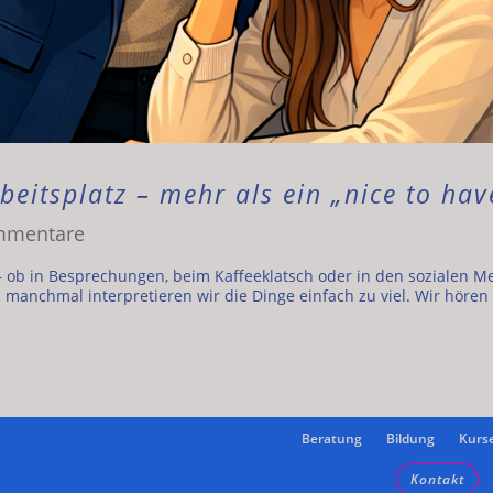
eitsplatz – mehr als ein „nice to hav
mmentare
 – ob in Besprechungen, beim Kaffeeklatsch oder in den sozialen M
nd manchmal interpretieren wir die Dinge einfach zu viel. Wir hören
Beratung
Bildung
Kurs
Kontakt