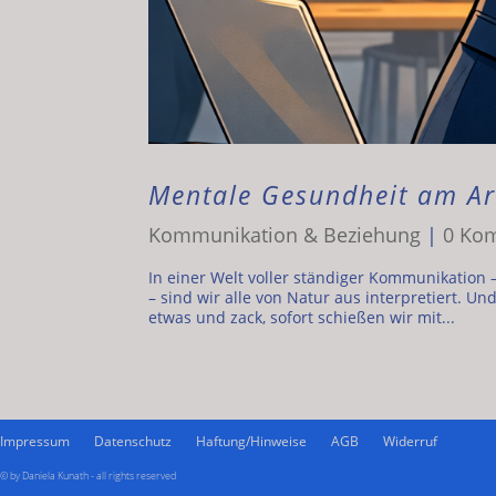
Mentale Gesundheit am Arb
Kommunikation & Beziehung
|
0 Ko
In einer Welt voller ständiger Kommunikation
– sind wir alle von Natur aus interpretiert. U
etwas und zack, sofort schießen wir mit...
Impressum
Datenschutz
Haftung/Hinweise
AGB
Widerruf
© by Daniela Kunath - all rights reserved