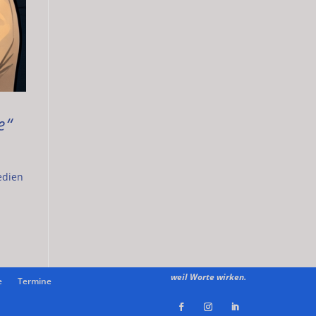
e“
edien
weil Worte wirken.
e
Termine