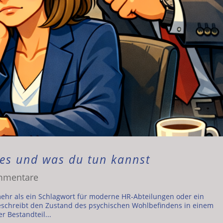
 es und was du tun kannst
mmentare
mehr als ein Schlagwort für moderne HR-Abteilungen oder ein
eschreibt den Zustand des psychischen Wohlbefindens in einem
r Bestandteil...