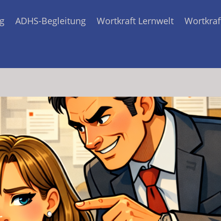
g
ADHS-Begleitung
Wortkraft Lernwelt
Wortkraf