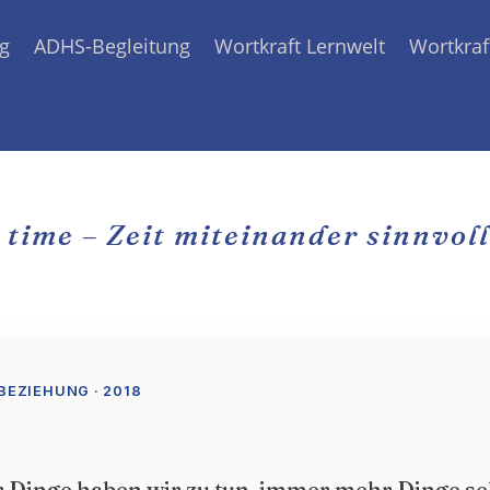
g
ADHS-Begleitung
Wortkraft Lernwelt
Wortkraf
 time – Zeit miteinander sinnvol
EZIEHUNG · 2018
Dinge haben wir zu tun, immer mehr Dinge seh