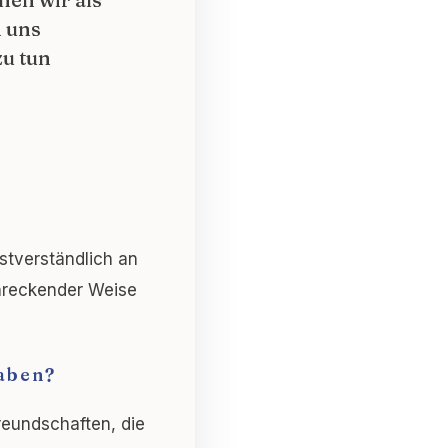
n uns
zu tun
stverständlich an
chreckender Weise
haben?
Freundschaften, die