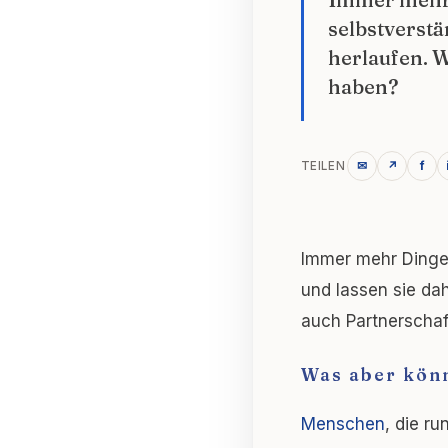
selbstverstä
herlaufen. W
haben?
✉
↗
f
TEILEN
Immer mehr Dinge 
und lassen sie da
auch Partnerschaf
Was aber könn
Menschen
, die ru