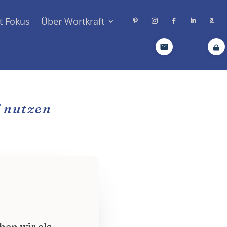
t Fokus
Über Wortkraft
l nutzen
en wir als