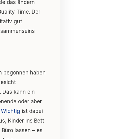
sie das ändern
uality Time. Der
tativ gut
 Zusammenseins
hon begonnen haben
Gesicht
. Das kann ein
enende oder aber
.
Wichtig
ist dabei
s, Kinder ins Bett
 Büro lassen – es