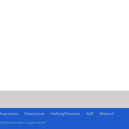
Impressum
Datenschutz
Haftung/Hinweise
AGB
Widerruf
© by Daniela Kunath - all rights reserved