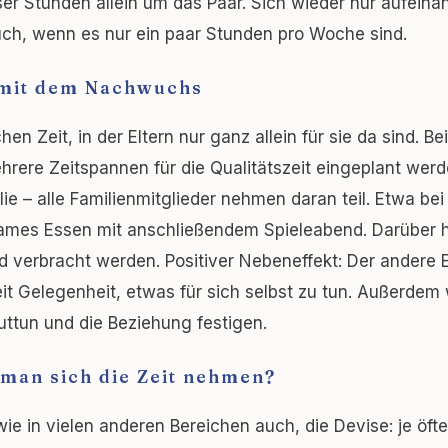
er Stunden allein um das Paar. Sich wieder nur aufeina
uch, wenn es nur ein paar Stunden pro Woche sind.
 mit dem Nachwuchs
en Zeit, in der Eltern nur ganz allein für sie da sind. B
hrere Zeitspannen für die Qualitätszeit eingeplant we
lie – alle Familienmitglieder nehmen daran teil. Etwa be
mes Essen mit anschließendem Spieleabend. Darüber hin
d verbracht werden. Positiver Nebeneffekt: Der andere El
t Gelegenheit, etwas für sich selbst zu tun. Außerdem 
guttun und die Beziehung festigen.
e man sich die Zeit nehmen?
 wie in vielen anderen Bereichen auch, die Devise: je öfte