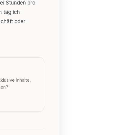
zwei Stunden pro
h täglich
chäft oder
lusive Inhalte,
nen?