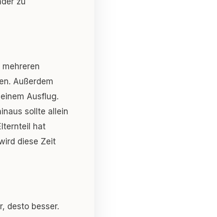
nder zu
ei mehreren
rden. Außerdem
i einem Ausflug.
aus sollte allein
ternteil hat
wird diese Zeit
r, desto besser.